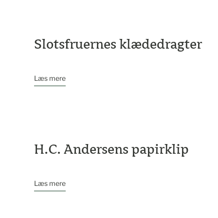
Slotsfruernes klædedragter
Læs mere
H.C. Andersens papirklip
Læs mere