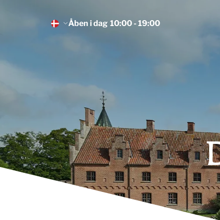
Åben i dag
10:00 - 19:00