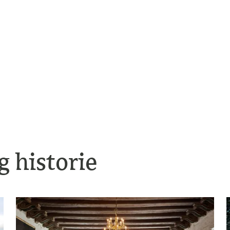
g historie