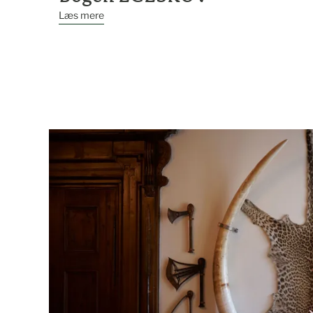
Læs mere