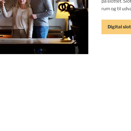
på slottet. Sl
rum og til udv
Digital slo