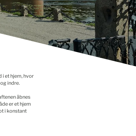
 i et hjem, hvor
og indre.
 aftenen åbnes
både er et hjem
t i konstant