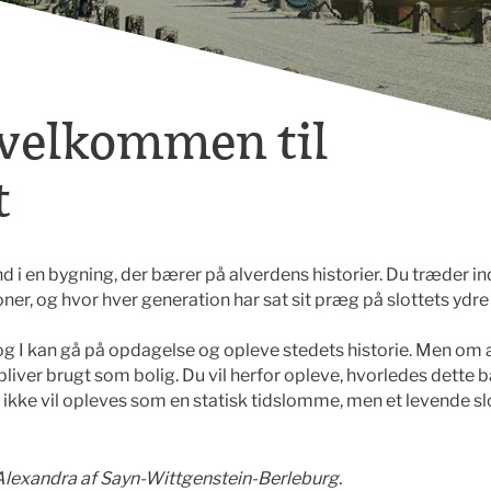
g velkommen til
t
 i en bygning, der bærer på alverdens historier. Du træder ind
er, og hvor hver generation har sat sit præg på slottets ydre 
e, og I kan gå på opdagelse og opleve stedets historie. Men om
t bliver brugt som bolig. Du vil herfor opleve, hvorledes dette 
ikke vil opleves som en statisk tidslomme, men et levende slo
 Alexandra af Sayn-Wittgenstein-Berleburg.