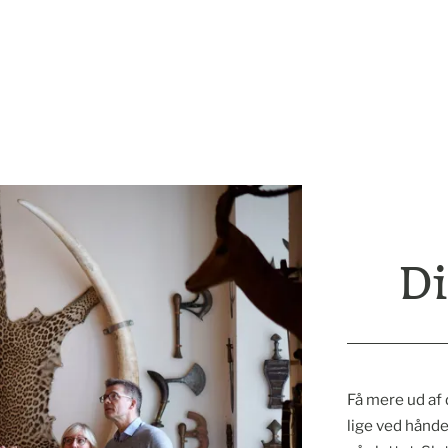
Di
Få mere ud af
lige ved hånde