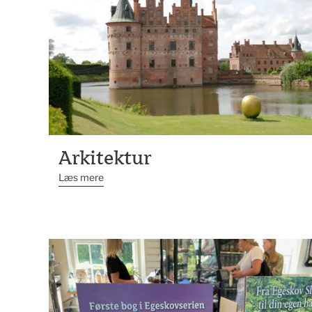
Arkitektur
Læs mere