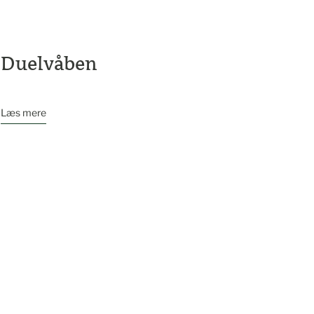
Duelvåben
Læs mere