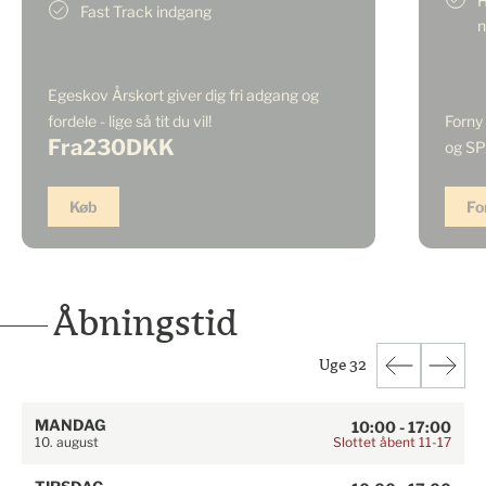
H
Fast Track indgang
n
Egeskov Årskort giver dig fri adgang og
fordele - lige så tit du vil!
Forny
Fra
230
DKK
og S
Køb
Fo
Åbningstid
Uge 32
MANDAG
10:00 - 17:00
Slottet åbent 11-17
10. august