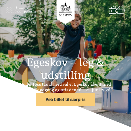
Åben i dag
10:00 - 19:00
Egeskov – leg &
udstilling
Under Heartland Festival er Egeskov åbent med
reduceret adgang og pris den 16. - 21. juni 2026
Køb billet til særpris