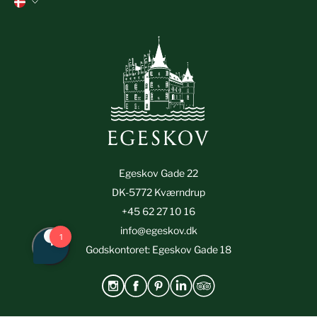
Tilmeld nyhedsbrev
Job
Feriehuse
Presse
Slottets historie
Privatslivspolitik
Handelsbetingelser
Smileyrapport (Egeskov Gade 18)
Egeskov Gade 22
DK-5772 Kværndrup
+45 62 27 10 16
info@egeskov.dk
Godskontoret: Egeskov Gade 18