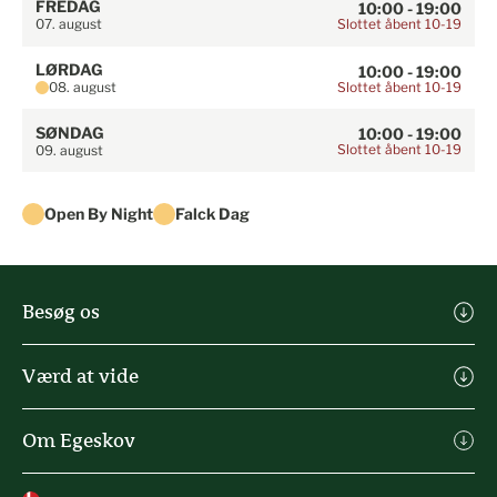
FREDAG
10:00 - 19:00
Slottet åbent 10-19
07. august
LØRDAG
10:00 - 19:00
Slottet åbent 10-19
08. august
SØNDAG
10:00 - 19:00
Slottet åbent 10-19
09. august
Open By Night
Falck Dag
Besøg os
Køb billet
Værd at vide
Praktisk info
Michael Ahlefeldt Kunst
Spisesteder & butikker
Om Egeskov
Agro Alliancen
Oplevelser
Kontakt
Heartland Festival