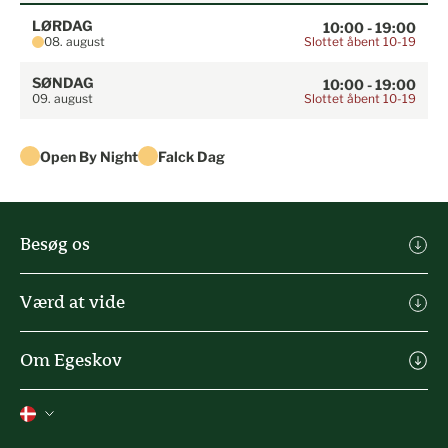
LØRDAG
10:00 - 19:00
Slottet åbent 10-19
08. august
SØNDAG
10:00 - 19:00
Slottet åbent 10-19
09. august
Open By Night
Falck Dag
Besøg os
Køb billet
Værd at vide
Praktisk info
Michael Ahlefeldt Kunst
Spisesteder & butikker
Om Egeskov
Agro Alliancen
Oplevelser
Kontakt
Heartland Festival
Tilmeld nyhedsbrev
Job
Feriehuse