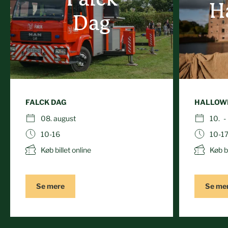
H
findes et særligt oversigtskort for kørestolsbrugere,
Dag
som du finder
her.
FALCK DAG
HALLOWE
08. august
10. -
10-16
10-1
Køb billet online
Køb bi
Se mere
Se me