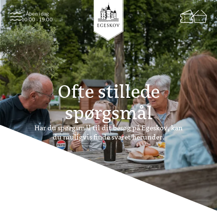
Åben i dag
10:00 - 19:00
Ofte stillede
spørgsmål
Har du spørgsmål til dit besøg på Egeskov, kan
du muligvis finde svaret herunder.