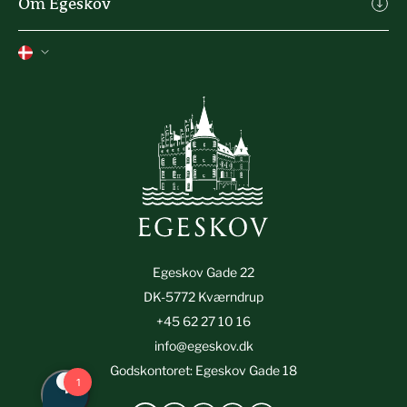
Om Egeskov
Agro Alliancen
Oplevelser
Kontakt
Heartland Festival
Tilmeld nyhedsbrev
Job
Feriehuse
Presse
Slottets historie
Privatslivspolitik
Handelsbetingelser
Smileyrapport (Egeskov Gade 18)
Egeskov Gade 22
DK-5772 Kværndrup
+45 62 27 10 16
info@egeskov.dk
Godskontoret: Egeskov Gade 18