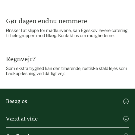
Gør dagen endnu nemmere
Ønsker I at slippe for madkurvene, kan Egeskov levere catering
til hele gruppen mod tillæg. Kontakt os om mulighederne.
Regnvejr?
Som ekstra tryghed kan den tilhørende, rustikke stald lejes som
backup-løsning ved dårligt vejr.
Besøg os
Køb billet
Værd at vide
Praktisk info
Michael Ahlefeldt Kunst
Spisesteder & butikker