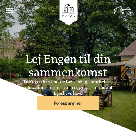
Lej Engen til din
sammenkomst
På Engen kan I holde fødselsdag, familiefest,
jubilæum, sommertræf i et privat område af
Egeskovs have
Forespørg her