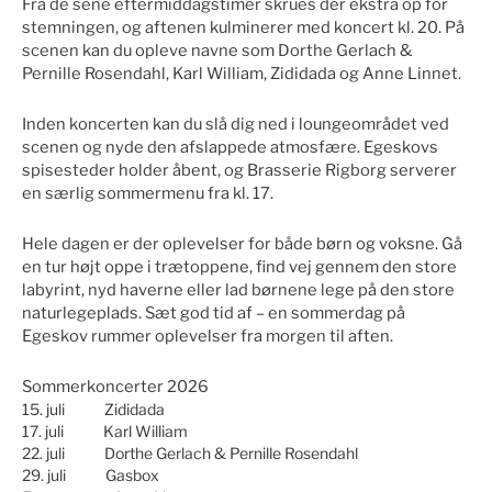
Fra de sene eftermiddagstimer skrues der ekstra op for
stemningen, og aftenen kulminerer med koncert kl. 20. På
scenen kan du opleve navne som Dorthe Gerlach &
Pernille Rosendahl, Karl William, Zididada og Anne Linnet.
Inden koncerten kan du slå dig ned i loungeområdet ved
scenen og nyde den afslappede atmosfære. Egeskovs
spisesteder holder åbent, og Brasserie Rigborg serverer
en særlig sommermenu fra kl. 17.
Hele dagen er der oplevelser for både børn og voksne. Gå
en tur højt oppe i trætoppene, find vej gennem den store
labyrint, nyd haverne eller lad børnene lege på den store
naturlegeplads. Sæt god tid af – en sommerdag på
Egeskov rummer oplevelser fra morgen til aften.
Sommerkoncerter 2026
15. juli
Zididada
17. juli
Karl William
22. juli
Dorthe Gerlach & Pernille Rosendahl
29. juli Gasbox