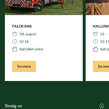
FALCK DAG
HALLOWE
08. august
10. -
10-16
10-1
Køb billet online
Køb bi
Se mere
Se me
Besøg os