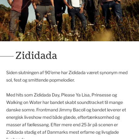
Zididada
Siden slutningen af 90’erne har Zididada været synonym med
sol, fest og smittende popmelodier.
Med hits som Zididada Day, Please Ya Lisa, Prinsesse og
Walking on Water har bandet skabt soundtracket til mange
danske somre. Frontmand Jimmy Bacoll og bandet leverer et
energisk liveshow med både glæde, eftertænksomhed og
masser af fællessang. Efter mere end 25 år på scenen er
Zididada stadig et af Danmarks mest erfarne og livsglade