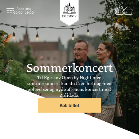
Åben i dag
10:00 - 19:00
Sommerkoncert
Til Egeskov Open by Night med
sommerkoncert kan du få en hel dag med
oplevelser og nyde aftenens koncert med
Zididada.
Køb billet