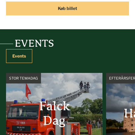
Køb billet
EVENTS
Events
STOR TEMADAG
EFTERÅRSFER
Falck
H
Dag