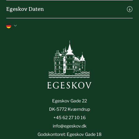
Michael Ahlefeldt Art
Speisen & Getränke
Egeskov Daten
Heartland Festival
Erlebnisse
Kontakt
Ferienhäuser
Presse
Die Geschichte
Handelsbedingungen
Datenschutzrichtlinie
Egeskov Gade 22
DK-5772 Kværndrup
+45 62 27 10 16
info@egeskov.dk
Godskontoret: Egeskov Gade 18